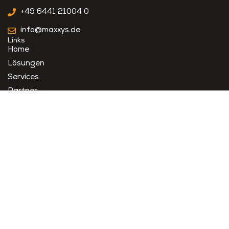
+49 6441 21004 0
info@maxxys.de
Links
Home
Lösungen
Services
Partner
Unternehmen
Akademie
Karriere
Datenschutz
Impressum
Barrierefreiheitserklärung
Copyright © 2026 MAXXYS AG