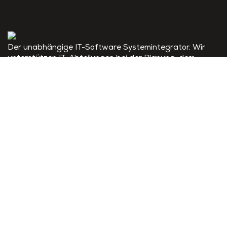
Der unabhängige IT-Software Systemintegrator. Wir
unterstützen IT-Abteilungen bei der Planung, dem
Aufbau, der Einrichtung und der Pflege von IT-
Systemen.
Am Helgenhaus 15
35510 Butzbach
+49 6441 21004 0
info@maxxys.de
Links
Home
Lösungen
Services
Partner
Unternehmen