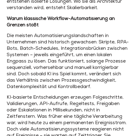
entstehen isolierte Lösungen. Wo sie als Architektur
verstanden wird, entsteht Skalierbarkeit.
Warum klassische Workflow-Automatisierung an
Grenzen stößt
Die meisten Automatisierungslandschaften in
Unternehmen sind historisch gewachsen: Skripte, RPA-
Bots, Batch-Schedules, Integrationsbrücken zwischen
Systemen – jeweils eingeführt, um einen lokalen
Engpass zu lösen. Das funktioniert, solange Prozesse
sequenziell, vorhersehbar und manuell korrigierbar
sind. Doch sobald KI ins Spiel kommt, verändert sich
das Verhältnis zwischen Prozessgeschwindigkeit,
Datenkomplexität und Kontrollbedarf.
KI-basierte Entscheidungen erzeugen Folgeschritte,
Validierungen, API-Aufrufe, Regeltests, Freigaben
oder Eskalationen in Millisekunden, nicht in
Zeitfenstern. Was früher eine tägliche Verarbeitung
war, wird heute zu einem permanenten Ereignisstrom.
Doch viele Automatisierungssysteme reagieren nicht
auf Ereignisse – sie warten auf Zeittrigger. Sie