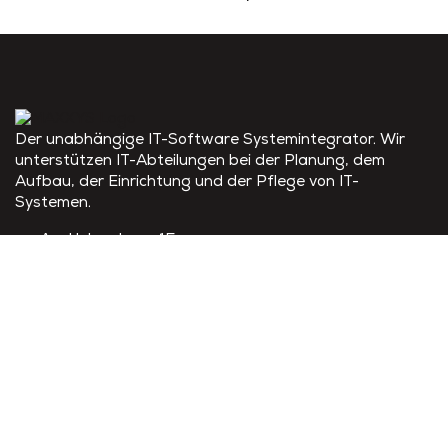
Der unabhängige IT-Software Systemintegrator. Wir
unterstützen IT-Abteilungen bei der Planung, dem
Aufbau, der Einrichtung und der Pflege von IT-
Systemen.
Am Helgenhaus 15
35510 Butzbach
+49 6441 21004 0
info@maxxys.de
Links
Home
Lösungen
Services